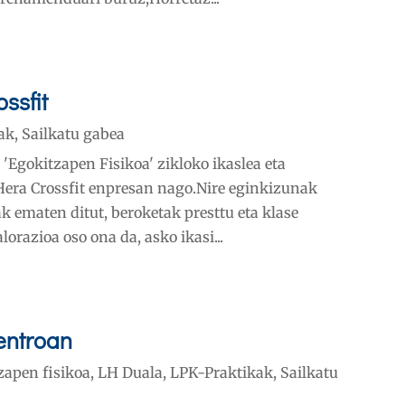
ssfit
ak
,
Sailkatu gabea
 'Egokitzapen Fisikoa' zikloko ikaslea eta
 Hera Crossfit enpresan nago.Nire eginkizunak
ak ematen ditut, beroketak presttu eta klase
orazioa oso ona da, asko ikasi...
zentroan
zapen fisikoa
,
LH Duala
,
LPK-Praktikak
,
Sailkatu