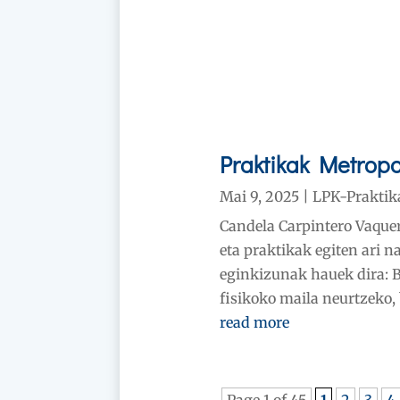
Praktikak Metrop
Mai 9, 2025
|
LPK-Praktik
Candela Carpintero Vaqueri
eta praktikak egiten ari n
eginkizunak hauek dira: B
fisikoko maila neurtzeko, 
read more