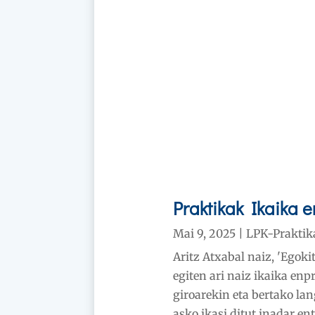
Praktikak Ikaika 
Mai 9, 2025
|
LPK-Praktik
Aritz Atxabal naiz, 'Egoki
egiten ari naiz ikaika en
giroarekin eta bertako la
asko ikasi ditut inadar e