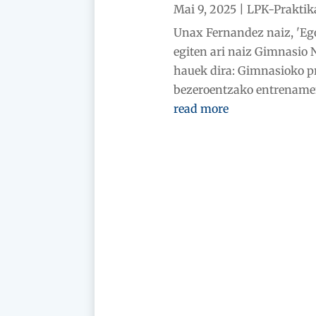
Mai 9, 2025
|
LPK-Praktik
Unax Fernandez naiz, 'Ego
egiten ari naiz Gimnasio 
hauek dira: Gimnasioko p
bezeroentzako entrenamen
read more