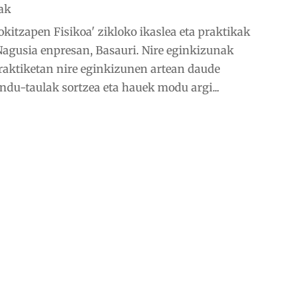
ak
kitzapen Fisikoa' zikloko ikaslea eta praktikak
Nagusia enpresan, Basauri. Nire eginkizunak
raktiketan nire eginkizunen artean daude
du-taulak sortzea eta hauek modu argi...