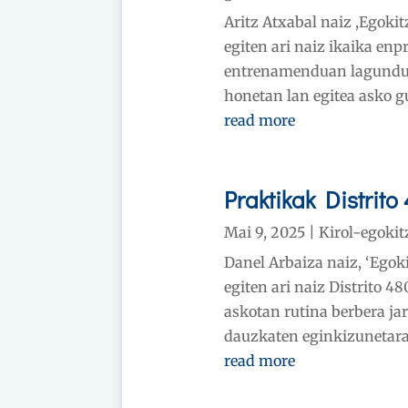
Aritz Atxabal naiz ,Egokit
egiten ari naiz ikaika en
entrenamenduan lagundu 
honetan lan egitea asko gu
read more
Praktikak Distrito
Mai 9, 2025
|
Kirol-egokit
Danel Arbaiza naiz, ‘Egoki
egiten ari naiz Distrito 4
askotan rutina berbera ja
dauzkaten eginkizunetara. 
read more