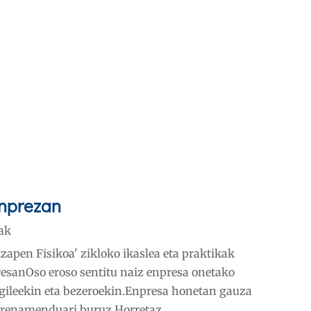
enprezan
ak
tzapen Fisikoa' zikloko ikaslea eta praktikak
presanOso eroso sentitu naiz enpresa onetako
ngileekin eta bezeroekin.Enpresa honetan gauza
ntrenamenduari buruz,Horretaz...