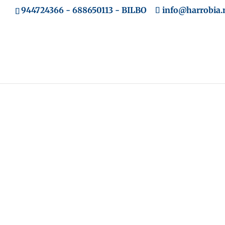
944724366
-
688650113
- BILBO
info@harrobia.