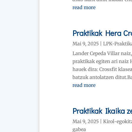
read more
Praktikak Hera Cro
Mai 9, 2025
|
LPK-Praktik
Lander Cepeda Villar naiz,
praktikak egiten ari naiz
hauek dira: Crossfit klase
batzuk antolatzen ditut.Bal
read more
Praktikak Ikaika 
Mai 9, 2025
|
Kirol-egokit
gabea