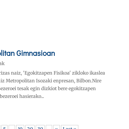
olitan Gimnasioan
ak
zas naiz, 'Egokitzapen Fisikoa' zikloko ikaslea
aiz Metropolitan Isozaki enpresan, Bilbon.Nire
ezeroei tesak egin dizkiot bere egokitzapen
bezeroei hasierako...