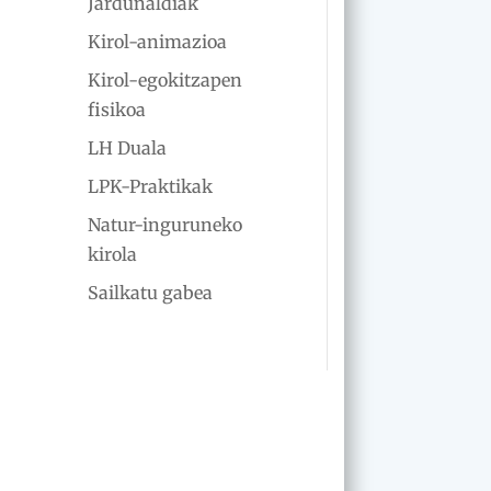
Jardunaldiak
Kirol-animazioa
Kirol-egokitzapen
fisikoa
LH Duala
LPK-Praktikak
Natur-inguruneko
kirola
Sailkatu gabea