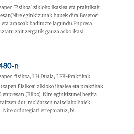
zapen Fisikoa' zikloko ikaslea eta praktikak
presan)Nire eginkizunak hauek dira:Beseroei
eta arazoak badituzte lagundu.Enpresa
ztatu zait zergatik gauza asko ikasi...
 480-n
zapen fisikoa
,
LH Duala
,
LPK-Praktikak
tzapen Fisikoa’ zikloko ikaslea eta praktikak
80 enpresan (Bilbo). Nire eginkizunei begira
rraitzen dut, moldatzen naizelako haiek
Nire ordutegiari erreparatuz, bi...